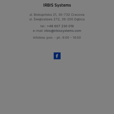
IRBIS Systems
ul. Biskupińska 21, 30-732 Cracovia
ul. Świętosława 272, 39-200 Dębica
tel.:
+48 607 230 019
e-mail:
irbis@irbissystems.com
Infolinia: pon. - pt.: 6:00 - 14:00