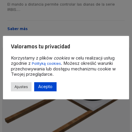
El mando a distancia permite controlar las dianas de la serie
IRBIS.…
Saber más
Valoramos tu privacidad
Korzystamy z plików
cookies
w celu realizacji usług
zgodnie z
. Możesz określić warunki
Polityką cookies
przechowywania lub dostępu mechanizmu cookie w
Twojej przeglądarce.
Acepto
Ajustes