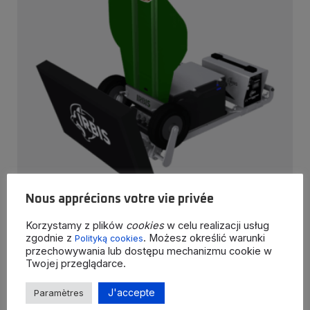
Nous apprécions votre vie privée
Korzystamy z plików
cookies
w celu realizacji usług
Système de cible d'infanterie portable
zgodnie z
. Możesz określić warunki
Polityką cookies
IRBIS Basic
przechowywania lub dostępu mechanizmu cookie w
Twojej przeglądarce.
Grâce à la commande sans fil intégrée, l’appareil est facile
à utiliser…
J'accepte
Paramètres