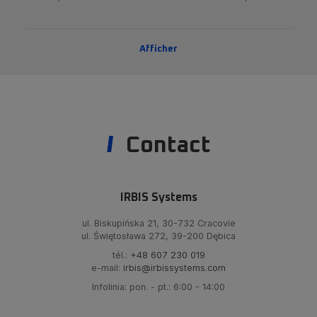
Afficher
Contact
IRBIS Systems
ul. Biskupińska 21, 30-732 Cracovie
ul. Świętosława 272, 39-200 Dębica
tél.:
+48 607 230 019
e-mail:
irbis@irbissystems.com
Infolinia: pon. - pt.: 6:00 - 14:00