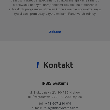
czasów. Tablet ze specjalną, dedykowaną aplikacją Irbis do
sterowania naszymi urządzeniami pozwoli na stworzenie
autorskich programów strzelań które świetnie sprawdzą się w
rywalizacji pomiędzy użytkownikami Państwa strzelnicy.
Zobacz
Kontakt
IRBIS Systems
ul. Biskupińska 21, 30-732 Kraków
ul. Świętosława 272, 39-200 Dębica
tel.:
+48 607 230 019
e-mail:
irbis@irbissystems.com