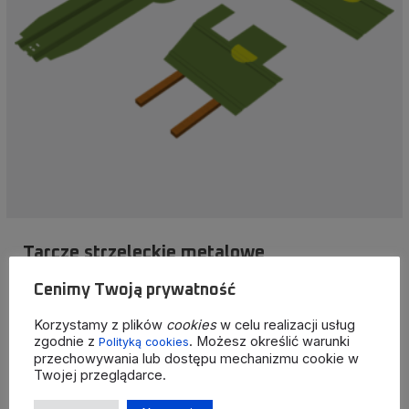
Tarcze strzeleckie metalowe
Metalowe figury bojowe mają na celu imitowanie wrogich
Cenimy Twoją prywatność
jednostek podczas szkoleń i ćwiczeń strzeleckich.
Korzystamy z plików
cookies
w celu realizacji usług
zgodnie z
. Możesz określić warunki
Polityką cookies
przechowywania lub dostępu mechanizmu cookie w
Więcej
Twojej przeglądarce.