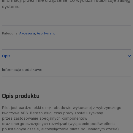
informacji przez inne urządzenie, co wydłuża i stabilizuje zasięg
systemu.
Kategorie:
Akcesoria
,
Asortyment
Opis
Informacje dodatkowe
Opis produktu
Pilot jest bardzo lekki dzięki obudowie wykonanej z wytrzymałego
tworzywa ABS. Bardzo długi czas pracy został uzyskany
przez zastosowanie specjalnych komponentów
oraz energooszczędnych rozwiązań (wyłączenie podświetlenia
po ustalonym czasie, autowyłączanie pilota po ustalonym czasie).