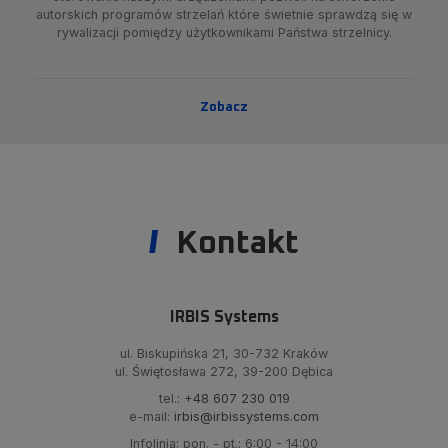
autorskich programów strzelań które świetnie sprawdzą się w
rywalizacji pomiędzy użytkownikami Państwa strzelnicy.
Zobacz
Kontakt
IRBIS Systems
ul. Biskupińska 21, 30-732 Kraków
ul. Świętosława 272, 39-200 Dębica
tel.:
+48 607 230 019
e-mail:
irbis@irbissystems.com
Infolinia: pon. - pt.: 6:00 - 14:00