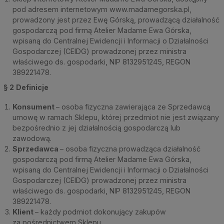
pod adresem internetowym www.madamegorska.pl,
prowadzony jest przez Ewę Górską, prowadzącą działalność
gospodarczą pod firmą Atelier Madame Ewa Górska,
wpisaną do Centralnej Ewidencji i Informacji o Działalności
Gospodarczej (CEIDG) prowadzonej przez ministra
właściwego ds. gospodarki, NIP 8132951245, REGON
389221478.
§ 2
Definicje
Konsument
– osoba fizyczna zawierająca ze Sprzedawcą
umowę w ramach Sklepu, której przedmiot nie jest związany
bezpośrednio z jej działalnością gospodarczą lub
zawodową.
Sprzedawca
– osoba fizyczna prowadząca działalność
gospodarczą pod firmą Atelier Madame Ewa Górska,
wpisaną do Centralnej Ewidencji i Informacji o Działalności
Gospodarczej (CEIDG) prowadzonej przez ministra
właściwego ds. gospodarki, NIP 8132951245, REGON
389221478.
Klient
– każdy podmiot dokonujący zakupów
za pośrednictwem Sklepu.