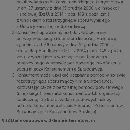
polubownego sądu konsumenckiego, o którym mowa
w art. 37 ustawy z dnia 15 grudnia 2000 r. o Inspekcji
Handlowej (Dz.U. z 2014 r. poz. 148 z późn. zm.),
z wnioskiem o rozstrzygnięcie sporu wynikłego
z Umowy zawartej ze Sprzedawcą.
Konsument uprawniony jest do zwrócenia się
do wojewódzkiego inspektora Inspekcji Handlowej,
zgodnie z art. 36 ustawy z dnia 15 grudnia 2000 r.
o Inspekcji Handlowej (Dz.U. z 2014 r. poz. 148 z późn.
zm.), z wnioskiem o wszczęcie postępowania
mediacyjnego w sprawie polubownego zakończenia
sporu między Konsumentem a Sprzedawcą.
Konsument może uzyskać bezpłatną pomoc w sprawie
rozstrzygnięcia sporu między nim a Sprzedawcą,
korzystając także z bezpłatnej pomocy powiatowego
(miejskiego) rzecznika konsumentów lub organizacji
społecznej, do której zadań statutowych należy
ochrona konsumentów (m.in. Federacja Konsumentów,
Stowarzyszenie Konsumentów Polskich).
§ 12
Dane osobowe w Sklepie internetowym