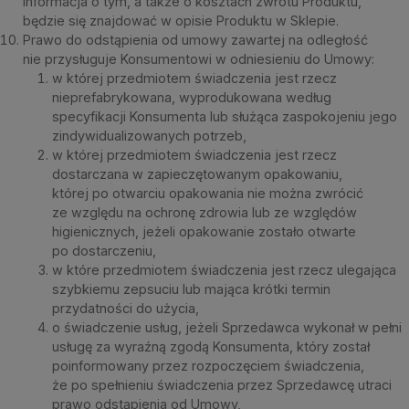
informacja o tym, a także o kosztach zwrotu Produktu,
będzie się znajdować w opisie Produktu w Sklepie.
Prawo do odstąpienia od umowy zawartej na odległość
nie przysługuje Konsumentowi w odniesieniu do Umowy:
w której przedmiotem świadczenia jest rzecz
nieprefabrykowana, wyprodukowana według
specyfikacji Konsumenta lub służąca zaspokojeniu jego
zindywidualizowanych potrzeb,
w której przedmiotem świadczenia jest rzecz
dostarczana w zapieczętowanym opakowaniu,
której po otwarciu opakowania nie można zwrócić
ze względu na ochronę zdrowia lub ze względów
higienicznych, jeżeli opakowanie zostało otwarte
po dostarczeniu,
w które przedmiotem świadczenia jest rzecz ulegająca
szybkiemu zepsuciu lub mająca krótki termin
przydatności do użycia,
o świadczenie usług, jeżeli Sprzedawca wykonał w pełni
usługę za wyraźną zgodą Konsumenta, który został
poinformowany przez rozpoczęciem świadczenia,
że po spełnieniu świadczenia przez Sprzedawcę utraci
prawo odstąpienia od Umowy,