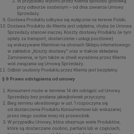
W przypadku wyboru przez Klienta sposobu gotówką
przy odbiorze osobistym – od dnia zawarcia Umowy
Sprzedaży.
Dostawa Produktu odbywa się wyłącznie na terenie Polski.
Dostawa Produktu do Klienta jest odpłatna, chyba że Umowa
Sprzedaży stanowi inaczej. Koszty dostawy Produktu (w tym
opłaty za transport, dostarczenie i usługi pocztowe)
są wskazywane Klientowi na stronach Sklepu internetowego
w zakładce „Koszty dostawy” oraz w trakcie składania
Zamówienia, w tym także w chwili wyrażenia przez Klienta
woli związania się Umową Sprzedaży.
Odbiór osobisty Produktu przez Klienta jest bezpłatny.
§ 9
Prawo odstąpienia od umowy
Konsument może w terminie 14 dni odstąpić od Umowy
Sprzedaży bez podania jakiejkolwiek przyczyny.
Bieg terminu określonego w ust. 1 rozpoczyna się
od dostarczenia Produktu Konsumentowi lub wskazanej
przez niego osobie innej niż przewoźnik.
W przypadku Umowy, która obejmuje wiele Produktów,
które są dostarczane osobno, partiami lub w częściach,