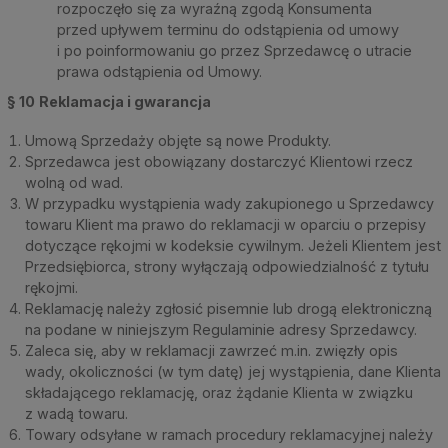
rozpoczęło się za wyraźną zgodą Konsumenta
przed upływem terminu do odstąpienia od umowy
i po poinformowaniu go przez Sprzedawcę o utracie
prawa odstąpienia od Umowy.
§ 10
Reklamacja i gwarancja
Umową Sprzedaży objęte są nowe Produkty.
Sprzedawca jest obowiązany dostarczyć Klientowi rzecz
wolną od wad.
W przypadku wystąpienia wady zakupionego u Sprzedawcy
towaru Klient ma prawo do reklamacji w oparciu o przepisy
dotyczące rękojmi w kodeksie cywilnym. Jeżeli Klientem jest
Przedsiębiorca, strony wyłączają odpowiedzialność z tytułu
rękojmi.
Reklamację należy zgłosić pisemnie lub drogą elektroniczną
na podane w niniejszym Regulaminie adresy Sprzedawcy.
Zaleca się, aby w reklamacji zawrzeć m.in. zwięzły opis
wady, okoliczności (w tym datę) jej wystąpienia, dane Klienta
składającego reklamację, oraz żądanie Klienta w związku
z wadą towaru.
Towary odsyłane w ramach procedury reklamacyjnej należy